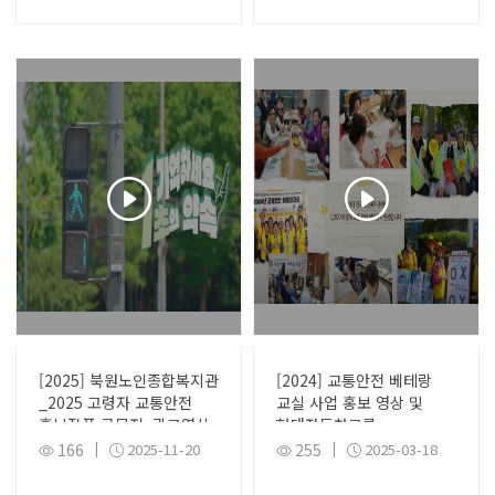
[2025] 북원노인종합복지관
[2024] 교통안전 베테랑
_2025 고령자 교통안전
교실 사업 홍보 영상 및
홍보작품 공모전_광고영상
현대자동차그룹
부문 대상(경찰청장상)
CSR디지털매거진
166
|
2025-11-20
255
|
2025-03-18
수상작